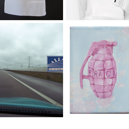
educatieve projecten en
ontwerpen voor de openbare
ruimte ism Peter Rijnsburger
2002-2007
(under construction)