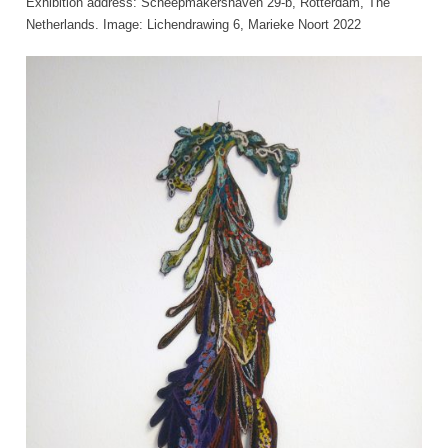
Exhibition address: Scheepmakershaven 29-b, Rotterdam, The
Netherlands. Image: Lichendrawing 6, Marieke Noort 2022