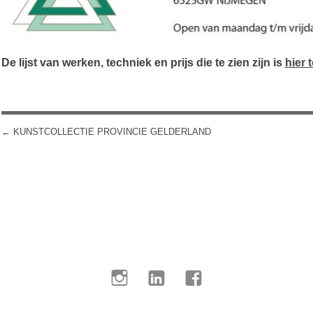
De lijst van werken, techniek en prijs die te zien zijn is
hier 
←
KUNSTCOLLECTIE PROVINCIE GELDERLAND
POST NAVIGATION
Instagram
LinkedIn
Facebook